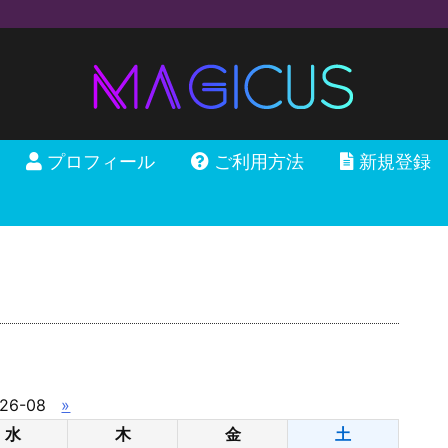
プロフィール
ご利用方法
新規登録
26-08
»
水
木
金
土