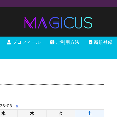
プロフィール
ご利用方法
新規登録
26-08
»
水
木
金
土