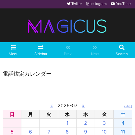
Twitter
Instagram
YouTube
Menu
Sidebar
Prev
Next
Search
電話鑑定カレンダー
«
2026-07
»
» 今日
日
月
火
水
木
金
土
1
2
3
4
5
6
7
8
9
10
11