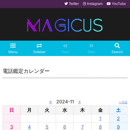
Twitter
Instagram
YouTube
Menu
Sidebar
Prev
Next
Search
電話鑑定カレンダー
«
2024-11
»
» 今日
日
月
火
水
木
金
土
1
2
3
4
5
6
7
8
9