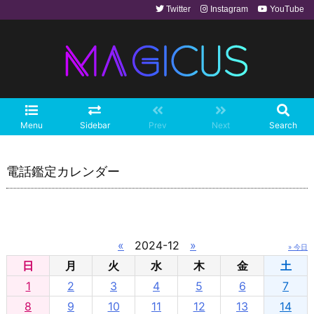
Twitter
Instagram
YouTube
Menu
Sidebar
Prev
Next
Search
電話鑑定カレンダー
«
2024-12
»
» 今日
日
月
火
水
木
金
土
1
2
3
4
5
6
7
8
9
10
11
12
13
14