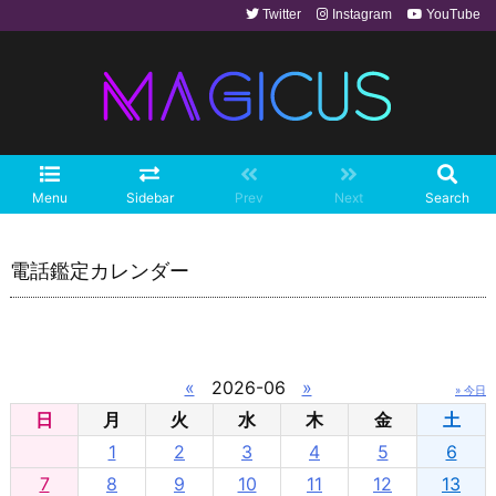
Twitter
Instagram
YouTube
Menu
Sidebar
Prev
Next
Search
電話鑑定カレンダー
«
2026-06
»
» 今日
日
月
火
水
木
金
土
1
2
3
4
5
6
7
8
9
10
11
12
13