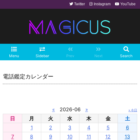
Twitter
Instagram
YouTube
Menu
Sidebar
Prev
Next
Search
電話鑑定カレンダー
«
2026-06
»
» 今日
日
月
火
水
木
金
土
1
2
3
4
5
6
7
8
9
10
11
12
13