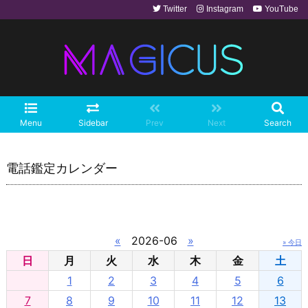
Twitter
Instagram
YouTube
Menu
Sidebar
Prev
Next
Search
電話鑑定カレンダー
«
2026-06
»
» 今日
日
月
火
水
木
金
土
1
2
3
4
5
6
7
8
9
10
11
12
13