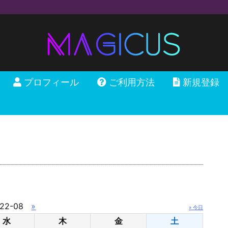
プロフィール
ご利用方法
新規登録
22-08
»
» 今日
水
木
金
土