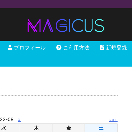
プロフィール
ご利用方法
新規登録
22-08
»
» 今日
水
木
金
土