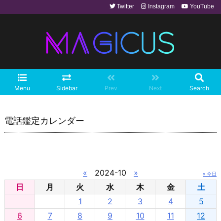
Twitter
Instagram
YouTube
Menu
Sidebar
Prev
Next
Search
電話鑑定カレンダー
«
2024-10
»
» 今日
日
月
火
水
木
金
土
1
2
3
4
5
6
7
8
9
10
11
12