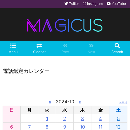
Twitter
Instagram
YouTube
Menu
Sidebar
Prev
Next
Search
電話鑑定カレンダー
«
2024-10
»
» 今日
日
月
火
水
木
金
土
1
2
3
4
5
6
7
8
9
10
11
12