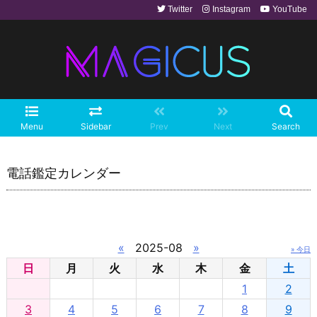
Twitter
Instagram
YouTube
Menu
Sidebar
Prev
Next
Search
電話鑑定カレンダー
«
2025-08
»
» 今日
日
月
火
水
木
金
土
1
2
3
4
5
6
7
8
9