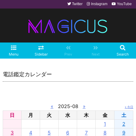
Twitter
Instagram
YouTube
Menu
Sidebar
Prev
Next
Search
電話鑑定カレンダー
«
2025-08
»
» 今日
日
月
火
水
木
金
土
1
2
3
4
5
6
7
8
9