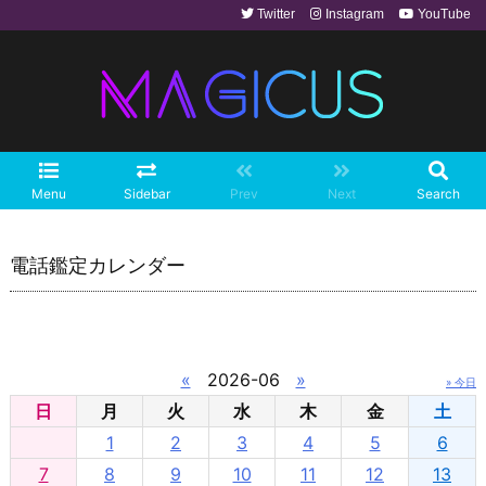
Twitter
Instagram
YouTube
Menu
Sidebar
Prev
Next
Search
電話鑑定カレンダー
«
2026-06
»
» 今日
日
月
火
水
木
金
土
1
2
3
4
5
6
7
8
9
10
11
12
13