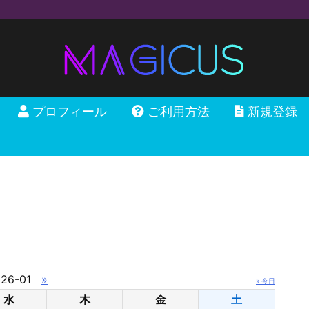
プロフィール
ご利用方法
新規登録
26-01
»
» 今日
水
木
金
土