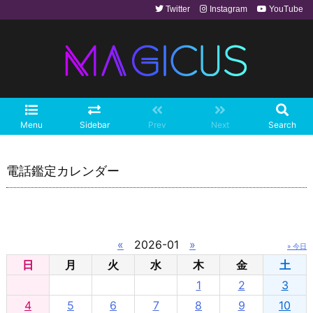
Twitter
Instagram
YouTube
Menu
Sidebar
Prev
Next
Search
電話鑑定カレンダー
«
2026-01
»
» 今日
日
月
火
水
木
金
土
1
2
3
4
5
6
7
8
9
10