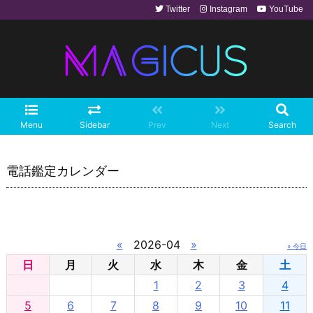
Twitter
Instagram
YouTube
Menu
Sidebar
Prev
Next
Search
電話鑑定カレンダー
«
2026-04
»
» 今日
日
月
火
水
木
金
土
1
2
3
4
5
6
7
8
9
10
11