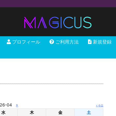
プロフィール
ご利用方法
新規登録
26-04
»
» 今日
水
木
金
土