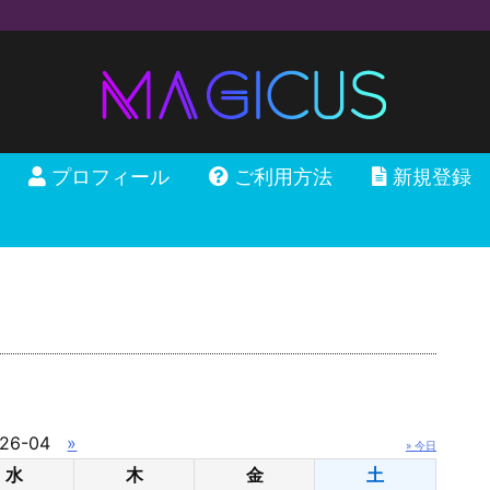
プロフィール
ご利用方法
新規登録
26-04
»
» 今日
水
木
金
土