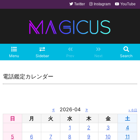
Twitter
Instagram
YouTube
Menu
Sidebar
Prev
Next
Search
電話鑑定カレンダー
«
2026-04
»
» 今日
日
月
火
水
木
金
土
1
2
3
4
5
6
7
8
9
10
11